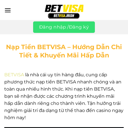
Chuyển
đến
nội
dung
Đăng nhập /Đăng ký
Nạp Tiền BETVISA – Hướng Dẫn Chi
Tiết & Khuyến Mãi Hấp Dẫn
BETVISA
là nhà cái uy tín hàng đầu, cung cấp
phương thức nạp tiền BETVISA nhanh chóng và an
toàn qua nhiều hình thức. Khi nạp tiền BETVISA,
bạn sẽ nhận được các chương trình khuyến mãi
hấp dẫn dành riêng cho thành viên. Tận hưởng trải
nghiệm giải trí đa dạng từ thể thao đến casino ngay
hôm nay!