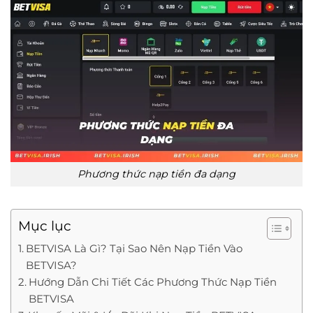
Phương thức nạp tiền đa dạng
Mục lục
BETVISA Là Gì? Tại Sao Nên Nạp Tiền Vào
BETVISA?
Hướng Dẫn Chi Tiết Các Phương Thức Nạp Tiền
BETVISA