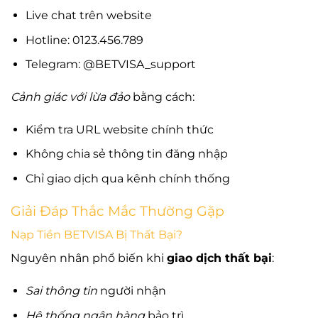
Live chat trên website
Hotline: 0123.456.789
Telegram: @BETVISA_support
Cảnh giác với lừa đảo
bằng cách:
Kiểm tra URL website chính thức
Không chia sẻ thông tin đăng nhập
Chỉ giao dịch qua kênh chính thống
Giải Đáp Thắc Mắc Thường Gặp
Nạp Tiền BETVISA Bị Thất Bại?
Nguyên nhân phổ biến khi
giao dịch thất bại
:
Sai thông tin
người nhận
Hệ thống ngân hàng
bảo trì