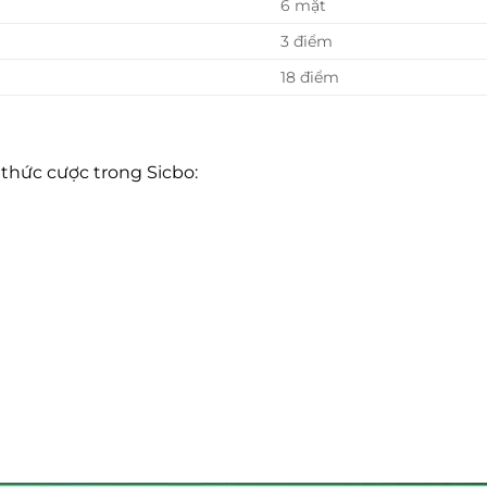
6 mặt
3 điểm
18 điểm
thức cược trong Sicbo: