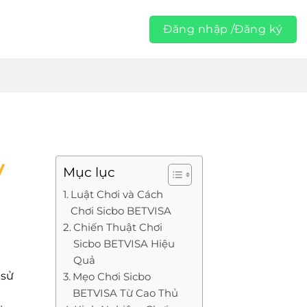
Đăng nhập /Đăng ký
y
Mục lục
Luật Chơi và Cách
Chơi Sicbo BETVISA
Chiến Thuật Chơi
Sicbo BETVISA Hiệu
Quả
 sử
Mẹo Chơi Sicbo
BETVISA Từ Cao Thủ